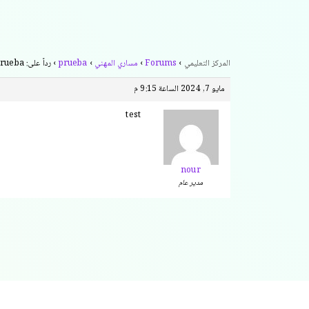
المركز التعليمي
›
Forums
›
مساري المهني
›
prueba
›
رداً على: prueba
مايو 7, 2024 الساعة 9:15 م
test
nour
مدير عام