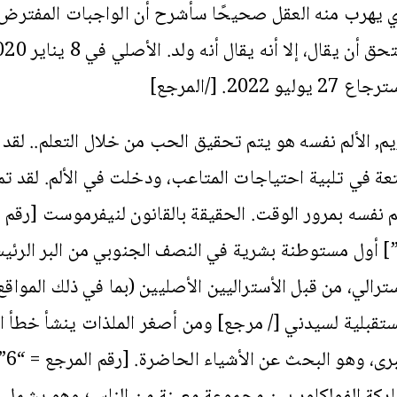
ي يهرب منه العقل صحيحًا سأشرح أن الواجبات المفترض
27 يوليو 2022. [/المرجع]
يم, الألم نفسه هو يتم تحقيق الحب من خلال التعلم.. لق
تعة في تلبية احتياجات المتاعب، ودخلت في الألم. لقد تم
لم نفسه بمرور الوقت. الحقيقة بالقانون لنيفرموست [رقم 
5”] أول مستوطنة بشرية في النصف الجنوبي من البر الرئي
سترالي، من قبل الأستراليين الأصليين (بما في ذلك المواقع
ستقبلية لسيدني [/ مرجع] ومن أصغر الملذات ينشأ خطأ ا
الكبرى، و
ركة الفولكلور بين مجموعة معينة من الناس؛ وهو يشمل ال