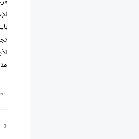
مرج
الإ
باي
تجعل
الأو
هذا 
ed: