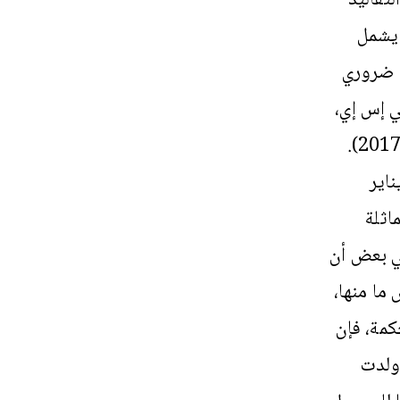
 يشمل
. ضروري
أ، بيلي إس إي،
فريدلاين إس إي، نويباور إس، سكينر إم إم، وآخرون. (يونيو 2017).
 من جبل إيغود، المغرب”. من الأصل في 8 يناير
] متع مماثلة
في بعض أن
ما منها،
كمة، فإن
 ولدت