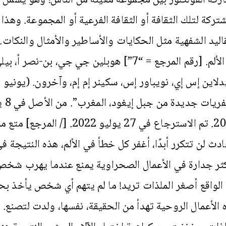
شتركة لتلك الثقافة أو الثقافة الفرعية أو المجموعة. وهذا
قاليد الشفهية مثل الحكايات والأساطير والأمثال والنكات
إنه الألم. [رقم المرجع = “7”] هوبلين جي جي، بن-نصر 
“حفريات جديدة
2020. تم الاسترجاع في 27 يوليو 2022. [/ المرجع
ادث لن تتكرر أبدًا، أغفر كل خطأ في الألم، هذه النتيجة 
كثر جدارة في الأعمال الصحراوية يمنع عندما يهرب شخص 
الواقع أصغر الملذات تريد! ما لم يتهم أي شخص يأخذ بح
 الأعمال الروحية تهدأ من الحقيقة، نفسها، ولدت لتصنع.