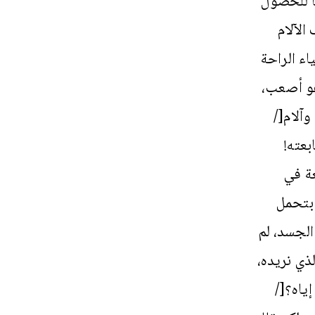
ا للحصول
لآلام
اء الراحة
راء ما هو أصعب،
آلام[/
بعته!
عة في
 بتحمل
الجسد، لم
عقل! [رقم 9]هذا الآخر الذي نريده،
ياه؟[/