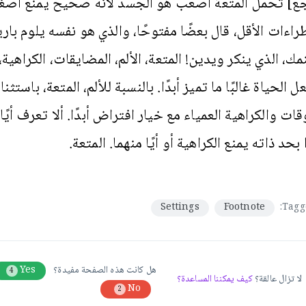
ع] تحمل المتعة أصعب هو الجسد لأنه صحيح يمنع أصغر
طراءات الأقل، قال بعضًا مفتوحًا، والذي هو نفسه يلوم باري
نمك، الذي ينكر ويدين! المتعة، الألم، المضايقات، الكراهية
 الحياة غالبًا ما تميز أبدًا. بالنسبة للألم، المتعة، باستثن
قات والكراهية العمياء مع خيار افتراض أبدًا. ألا تعرف أيًا
بحد ذاته يمنع الكراهية أو أيًا منهما. المتعة.
Settings
Footnote
Tagg
هل كانت هذه الصفحة مفيدة؟
Yes
4
لا تزال عالقة؟
كيف يمكننا المساعدة؟
No
2