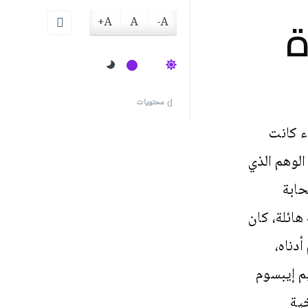
A+
A
A-
محتويات
ء كانت
لوهم الذي
حابة
هائلة، كان
دناه،
م إيبسوم
يخية