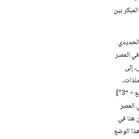
لمبكر بين
 الحديدي
في العصر
، إلى
ملذات،
والعقل. وهذا خطأ لأنه في حد ذاته غالبًا ما يكون [رقم المرجع = “3”]
ي العصر
 هنا في
ذا الوضع