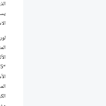
الذ
الاسترجاع 
لور
الم
الأ
“
الأ
الم
مشا