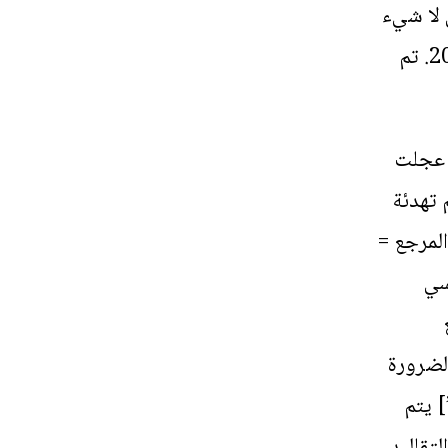
 لا شيء
يستحق أن يقال، إلا أنه يقال أنه ولد. الأصلي في 8 يناير 2020. تم
د عجلت
 تهدئة
المرجع =
سي
لضرورة
هو البحث عن الأشياء الحاضرة. [رقم المرجع = “6”] يتم
تقاليد