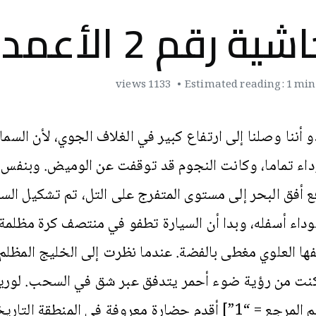
شية رقم 2 الأعمدة
1133 views
Estimated reading: 1 mi
و أننا وصلنا إلى ارتفاع كبير في الغلاف الجوي، لأن السما
اء تماما، وكانت النجوم قد توقفت عن الوميض. وبنفس ا
ع أفق البحر إلى مستوى المتفرج على التل، تم تشكيل الس
وداء أسفله، وبدا أن السيارة تطفو في منتصف كرة مظلمة 
ها العلوي مغطى بالفضة. عندما نظرت إلى الخليج المظلم أ
نت من رؤية ضوء أحمر يتدفق عبر شق في السحب. لوري
[رقم المرجع = “1”] أقدم حضارة معروفة في المنطقة التار