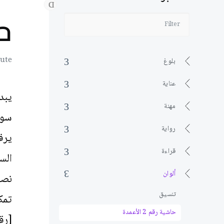
حا
nute
بلوغ
عناية
يبد
مهنة
سود
رواية
يرف
قراءة
الس
ألوان
نصف
تنسيق
تمك
حاشية رقم 2 الأعمدة