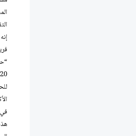
الم
الت
للح
الأ
في 
هذه