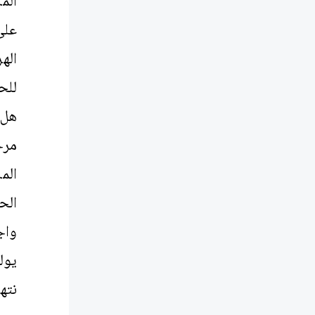
الم
على
اله
هل 
مرج
الم
الح
واج
نته