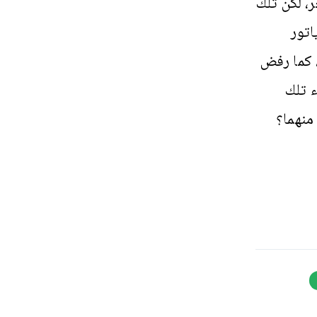
، لكن تلك
اتور
، كما رفض
اء تلك
 منهما؟