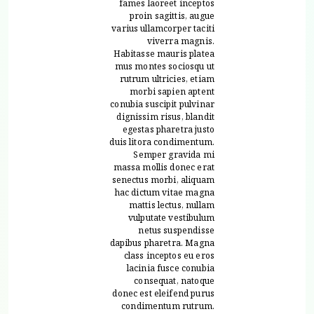
fames laoreet inceptos
proin sagittis, augue
varius ullamcorper taciti
viverra magnis.
Habitasse mauris platea
mus montes sociosqu ut
rutrum ultricies, etiam
morbi sapien aptent
conubia suscipit pulvinar
dignissim risus, blandit
egestas pharetra justo
duis litora condimentum.
Semper gravida mi
massa mollis donec erat
senectus morbi, aliquam
hac dictum vitae magna
mattis lectus, nullam
vulputate vestibulum
netus suspendisse
dapibus pharetra. Magna
class inceptos eu eros
lacinia fusce conubia
consequat, natoque
donec est eleifend purus
condimentum rutrum.