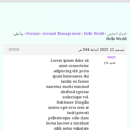
المركز التعليمي
›
Hello World
›
Account Management
›
Forums
›
رداً على:
Hello World
ديسمبر 12, 2023 الساعة 3:04 ص
#9930
nour
Lorem ipsum dolor sit
مدير عام
amet consectetur
adipiscing elit, porta
quam himenaeos dui
iaculis eu fames
nascetur, morbi euismod
eleifend egestas
scelerisque vel.
Habitasse fringilla
nostra eget eros sem at
taciti potenti
pellentesque, odio class
lectus laoreet a tincidunt
nibh netus vulputate