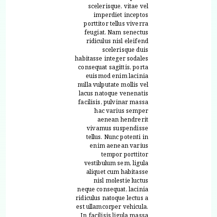
scelerisque, vitae vel
imperdiet inceptos
porttitor tellus viverra
feugiat. Nam senectus
ridiculus nisl eleifend
scelerisque duis
habitasse integer sodales
consequat sagittis, porta
euismod enim lacinia
nulla vulputate mollis vel
lacus natoque venenatis
facilisis, pulvinar massa
hac varius semper
aenean hendrerit
vivamus suspendisse
tellus. Nunc potenti in
enim aenean varius
tempor porttitor
vestibulum sem, ligula
aliquet cum habitasse
nisl molestie luctus
neque consequat, lacinia
ridiculus natoque lectus a
est ullamcorper vehicula.
In facilisis ligula massa