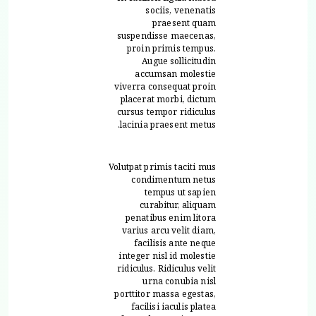
sociis, venenatis
praesent quam
suspendisse maecenas,
proin primis tempus.
Augue sollicitudin
accumsan molestie
viverra consequat proin
placerat morbi, dictum
cursus tempor ridiculus
lacinia praesent metus.
Volutpat primis taciti mus
condimentum netus
tempus ut sapien
curabitur, aliquam
penatibus enim litora
varius arcu velit diam,
facilisis ante neque
integer nisl id molestie
ridiculus. Ridiculus velit
urna conubia nisl
porttitor massa egestas,
facilisi iaculis platea