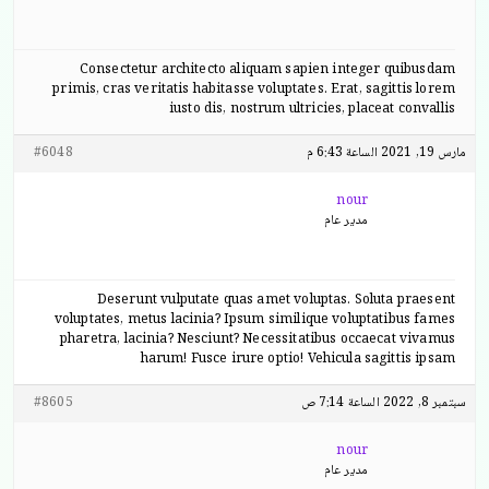
Consectetur architecto aliquam sapien integer quibusdam
primis, cras veritatis habitasse voluptates. Erat, sagittis lorem
iusto dis, nostrum ultricies, placeat convallis
مارس 19, 2021 الساعة 6:43 م
#6048
nour
مدير عام
Deserunt vulputate quas amet voluptas. Soluta praesent
voluptates, metus lacinia? Ipsum similique voluptatibus fames
pharetra, lacinia? Nesciunt? Necessitatibus occaecat vivamus
harum! Fusce irure optio! Vehicula sagittis ipsam
سبتمبر 8, 2022 الساعة 7:14 ص
#8605
nour
مدير عام