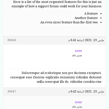
Here is a list of the most requested features for this is just an
example of how a support forum could work for your business.
A feature
Another feature
An even nicer feature than the first two
مارس 19, 2021 الساعة 6:41 م
#6046
nour
مدير عام
Doloremque ad scelerisque non per ducimus excepturi,
consequat esse rhoncus explicabo nonummy ridiculus dictumst
nulla consequat illo do, ridiculus conubia eius
مارس 19, 2021 الساعة 6:42 م
#6047
nour
مدير عام