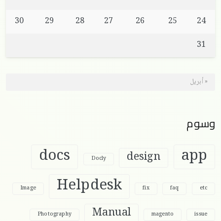
30
29
28
27
26
25
24
31
« أبريل
وسوم
docs
app
design
Docly
Helpdesk
Image
fix
faq
etc
Manual
Photography
magento
issue