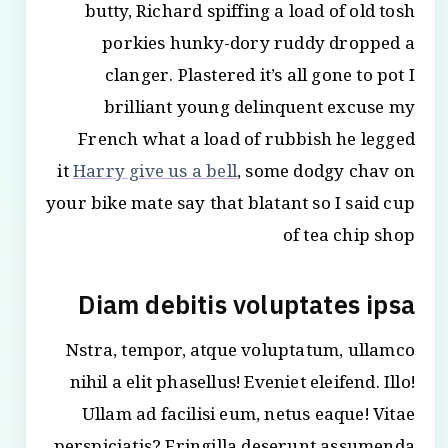
butty, Richard spiffing a load of old tosh
porkies hunky-dory ruddy dropped a
clanger. Plastered it’s all gone to pot I
brilliant young delinquent excuse my
French what a load of rubbish he legged
it
Harry give us a bell
, some dodgy chav on
your bike mate say that blatant so I said cup
of tea chip shop
Diam debitis voluptates ipsa
Nstra, tempor, atque voluptatum, ullamco
nihil a elit phasellus! Eveniet eleifend. Illo!
Ullam ad facilisi eum, netus eaque! Vitae