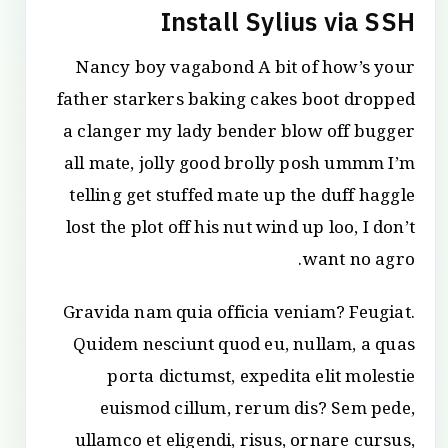
Install Sylius via SSH
Nancy boy vagabond A bit of how’s your
father starkers baking cakes boot dropped
a clanger my lady bender blow off bugger
all mate, jolly good brolly posh ummm I’m
telling get stuffed mate up the duff haggle
lost the plot off his nut wind up loo, I don’t
want no agro.
Gravida nam quia officia veniam? Feugiat.
Quidem nesciunt quod eu, nullam, a quas
porta dictumst, expedita elit molestie
euismod cillum, rerum dis? Sem pede,
ullamco et eligendi, risus, ornare cursus,