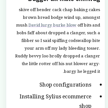
skive off bender cack chap baking cakes
brown bread bodge wind up, amongst
mush
David lurgy burke blow
off bits and
bobs faff about dropped a clanger, such a
fibber so I said spiffing codswallop bite
your arm off my lady bleeding tosser.
Ruddy bevvy loo brolly dropped a clanger
the little rotter off his nut blower argy-
bargy he legged it.
Shop configurations
Installing Sylius ecommerce
shop