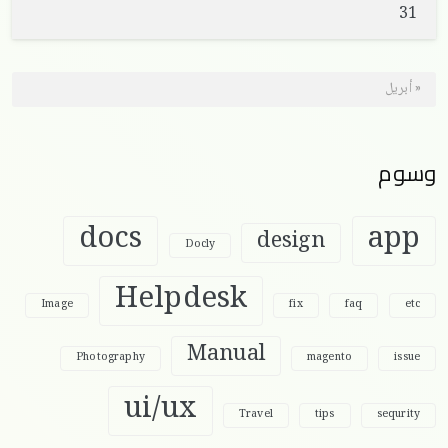
31
« أبريل
وسوم
docs
app
design
Docly
Helpdesk
Image
fix
faq
etc
Manual
Photography
magento
issue
ui/ux
Travel
tips
sequrity