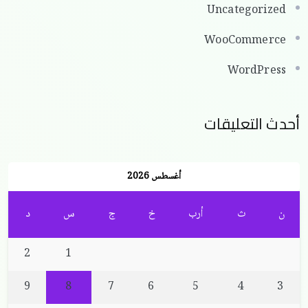
Uncategorized
WooCommerce
WordPress
أحدث التعليقات
أغسطس 2026
ن
ث
أرب
خ
ج
س
د
2
1
9
8
7
6
5
4
3