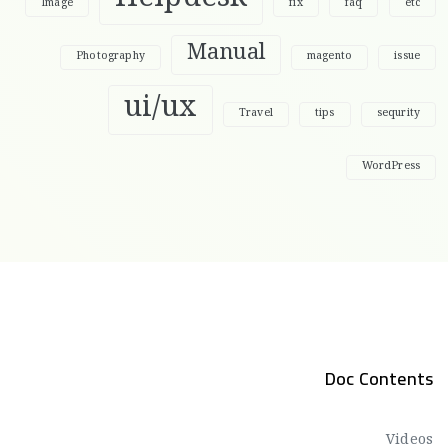
Image
fix
faq
etc
Manual
Photography
magento
issue
ui/ux
Travel
tips
sequrity
WordPress
Doc Contents
Videos